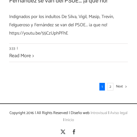
Fernández se van del PSOE… ¡a que no!
Indignados por los indultos De Silva, Vigil, Masip, Trevín,
Felgueroso y Fernández se van del PSOE… ¡a que no!
https://youtu.be/55CzUphPFhE
3:33
|
Read More
Next
1
2
Copyright 2016 | All Rights Reserved | Diseño web
Introvisual
|
Aviso legal
|
Inicio
X
Facebook