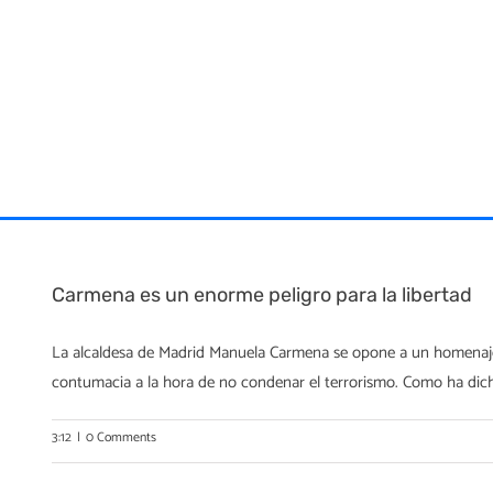
Skip
to
content
Carmena es un enorme peligro para la libertad
La alcaldesa de Madrid Manuela Carmena se opone a un homenaje a
contumacia a la hora de no condenar el terrorismo. Como ha dich
3:12
|
0 Comments