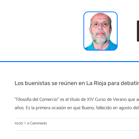
Skip
to
content
Los buenistas se reúnen en La Rioja para debati
"Filosofía del Comercio" es el título de XIV Curso de Verano que
años. Es la primera ocasión en que Bueno, fallecido en agosto de
10:00
|
0 Comments