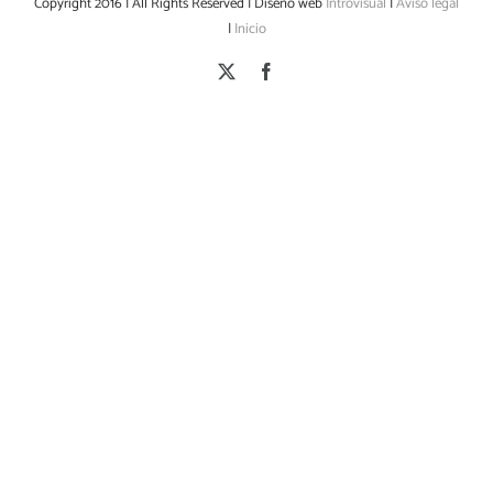
Copyright 2016 | All Rights Reserved | Diseño web
Introvisual
|
Aviso legal
|
Inicio
X
Facebook