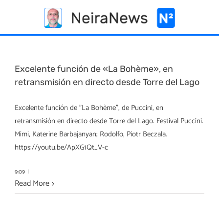
Skip
to
content
Excelente función de «La Bohème», en
retransmisión en directo desde Torre del Lago
Excelente función de "La Bohème", de Puccini, en
retransmisión en directo desde Torre del Lago. Festival Puccini.
Mimi, Katerine Barbajanyan; Rodolfo, Piotr Beczala.
https://youtu.be/ApXG1Qt_V-c
9:09
|
Read More