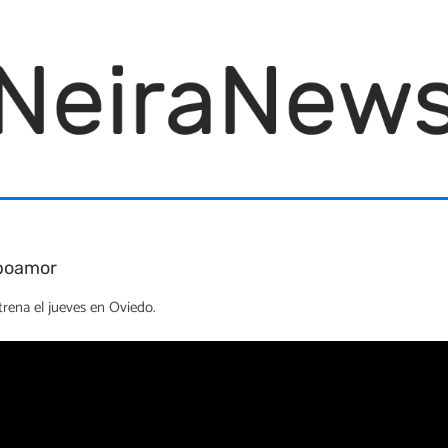
mpoamor
rena el jueves en Oviedo.