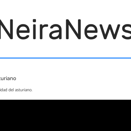
turiano
idad del asturiano.